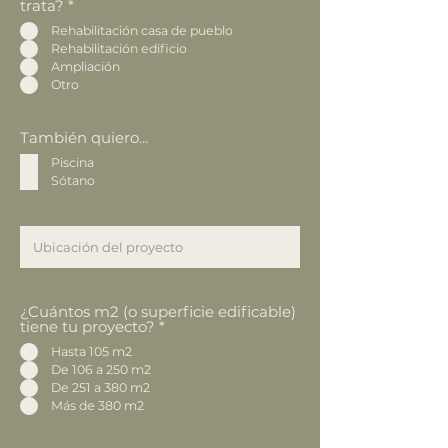
trata?
*
Rehabilitación casa de pueblo
Rehabilitación edificio
Ampliación
Otro
También quiero...
Piscina
Sótano
¿Cuántos m2 (o superficie edificable)
tiene tu proyecto?
*
Hasta 105 m2
De 106 a 250 m2
De 251 a 380 m2
Más de 380 m2